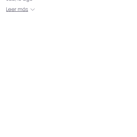
Leer más
Leer más
Múltiples fechas
Soul Space Cafe
mié, 02 sept