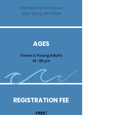
12604 New Hampshire Ave.
Silver Spring, MD 20904
AGES
Teens & Young Adults
14 -35 yrs
REGISTRATION FEE
FREE!