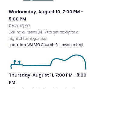
Wednesday, August 10, 7:00 PM -
9:00 PM
Teens Night!
Calling all teens (14-17) to get ready for a
night of fun & games!
Location: WASPB Church Fellowship Hall
Thursday, August 11, 7:00 PM - 9:00
PM
Join us for a night of worship and a deeper
discussion with Pr. Victor!
Location: WASPB Church
(outdoors weather
permitting)
Friday, August 12, 7:00 PM - 9:00 PM