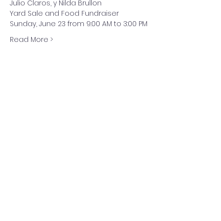
Julio Claros, y Nilda Brullon
Yard Sale and Food Fundraiser
Sunday, June 23 from 9:00 AM to 3:00 PM
Read More >
Share this event
Adventista del Séptimo Día bilingüe
en español de Washington Iglesia
Office@waspsda.org
(301) 622-3535