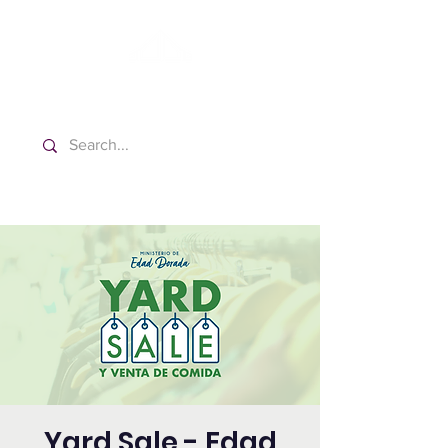
Washington Español Bilingüe
Iglesia Adventista del Séptimo Día
Yard Sale - Edad