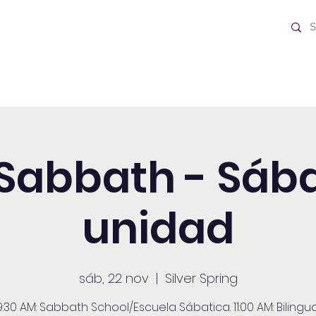
o Día
Home
 Sabbath - Sáb
unidad
sáb, 22 nov
  |  
Silver Spring
9:30 AM: Sabbath School/Escuela Sábatica. 11:00 AM: Bilingua