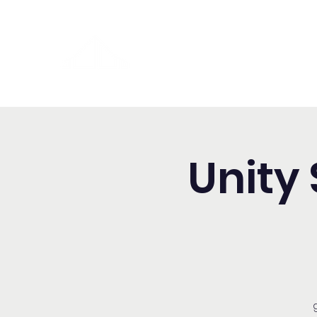
Washington Español Bilingüe
Iglesia Adventista del Séptim
Unity