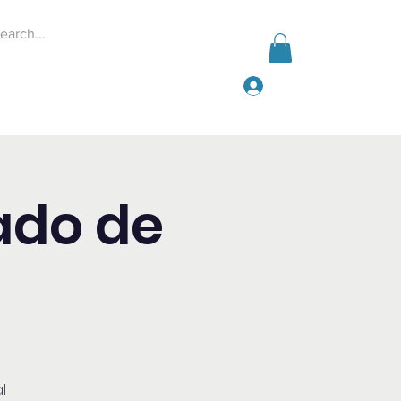
Iniciar sesión
Events
Give
More
ado de
l