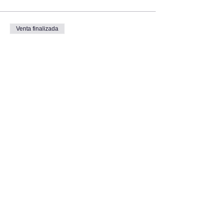
Venta finalizada
Tipo de entrada
Mini Photoshoot
Leer más
Precio
80,00 US$
+2,00 US$ de comisión de servicio de
entradas
Share this event