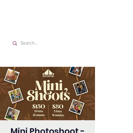
Washington Español Bilingüe
Iglesia Adventista del Séptimo Día
Mini Photoshoot -