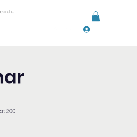
Iniciar sesión
Events
Give
More
nar
at 2:00