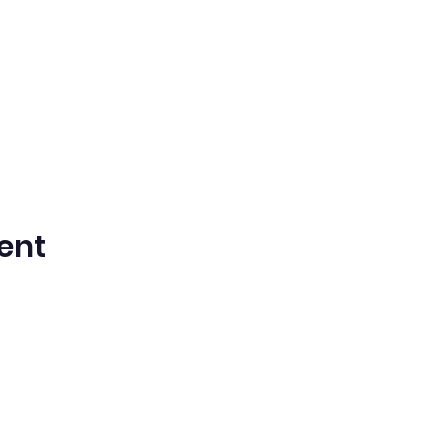
ent
ntista del Séptimo Día bilingüe en espa
Washington Iglesia