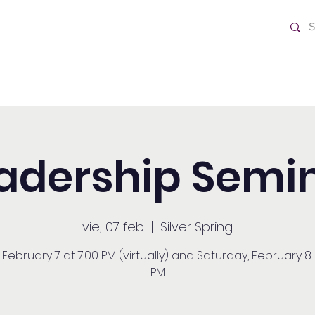
o Día
Home
adership Semi
vie, 07 feb
  |  
Silver Spring
, February 7 at 7:00 PM (virtually) and Saturday, February 8 
PM