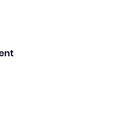
ent
ntista del Séptimo Día bilingüe en espa
Washington Iglesia
Office@waspsda.org