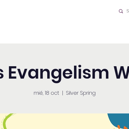
o Día
Home
s Evangelism 
mié, 18 oct
  |  
Silver Spring