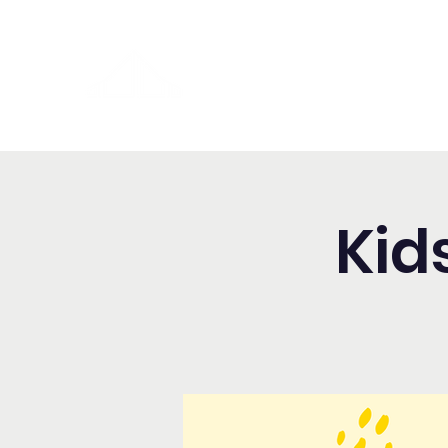
Washington Español Bilingüe
Iglesia Adventista del Séptim
Kid