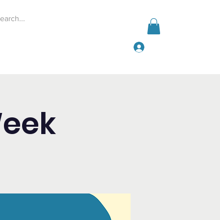
Iniciar sesión
Events
Give
More
Week