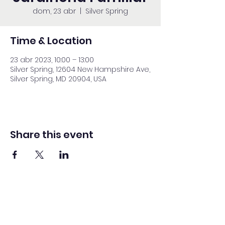
dom, 23 abr
  |  
Silver Spring
Time & Location
23 abr 2023, 10:00 – 13:00
Silver Spring, 12604 New Hampshire Ave,
Silver Spring, MD 20904, USA
Share this event
Adventista del Séptimo Día bilingüe
en español de Washington Iglesia