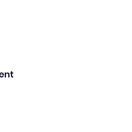
ent
ntista del Séptimo Día bilingüe en espa
Washington Iglesia