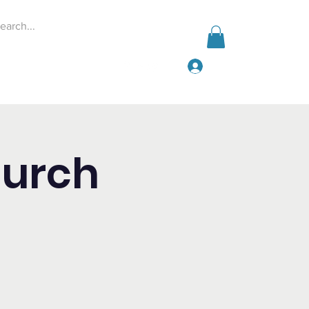
Iniciar sesión
Events
Give
More
hurch