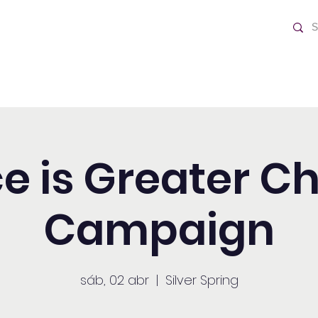
o Día
Home
e is Greater C
Campaign
sáb, 02 abr
  |  
Silver Spring