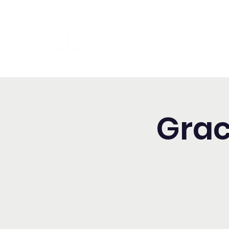
Washington Español Bilingüe
Iglesia Adventista del Séptim
Grac