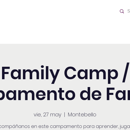
o Día
Home
Family Camp /
amento de Fam
vie, 27 may
  |  
Montebello
compáñanos en este campamento para aprender, juga