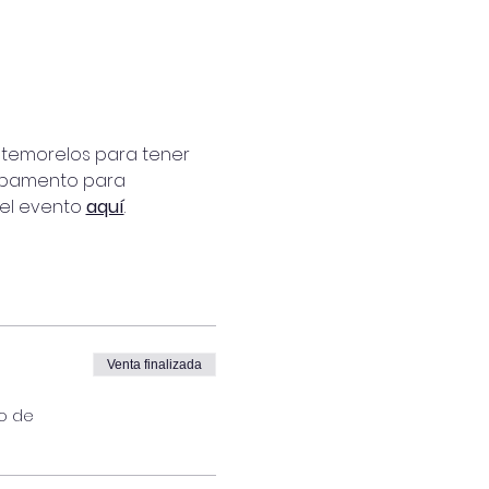
ntemorelos para tener 
ampamento para 
el evento 
aquí
. 
Venta finalizada
io de