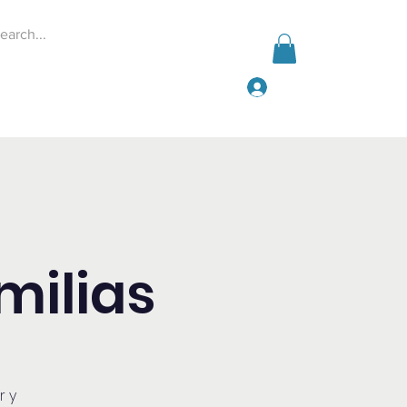
Iniciar sesión
Events
Give
More
ilias
r y