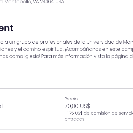
Rd, Montebello, VA 24464, USA
ent
ado a un grupo de profesionales de la Universidad de Mo
ciones y el camino espiritual. ¡Acompáñanos en este c
rnos como iglesia! Para más información vista la página d
Precio
al
70,00 US$
+1,75 US$ de comisión de servic
entradas