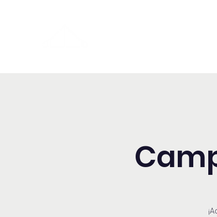
Washington Español Bilingüe
Iglesia Adventista del Séptim
Camp
¡A