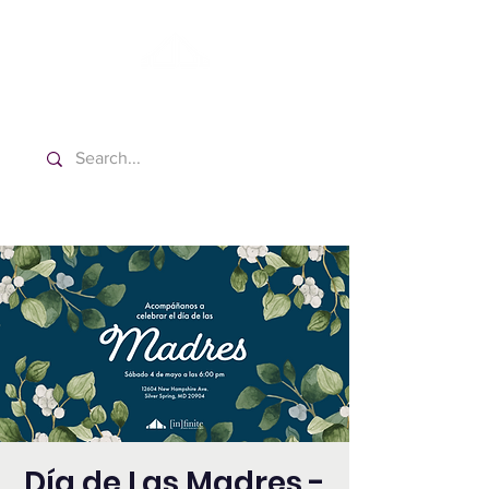
Washington Español Bilingüe
Iglesia Adventista del Séptimo Día
Día de Las Madres -