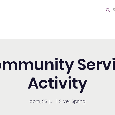
o Día
Home
mmunity Serv
Activity
dom, 23 jul
  |  
Silver Spring