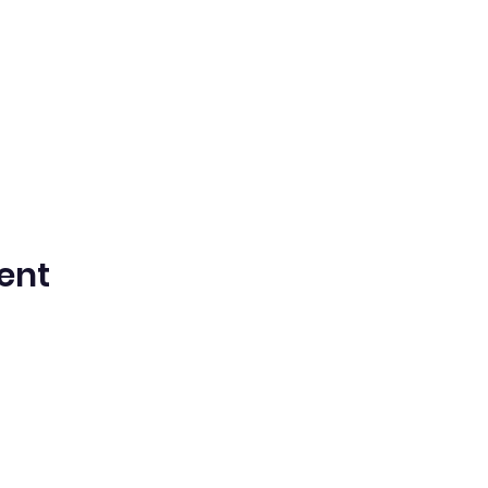
ent
ntista del Séptimo Día bilingüe en espa
Washington Iglesia