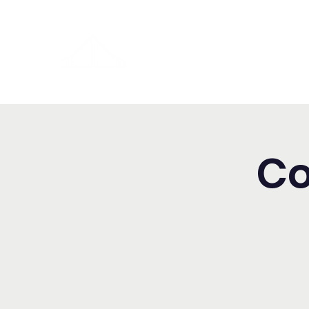
Washington Español Bilingüe
Iglesia Adventista del Séptim
Co