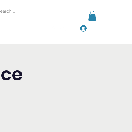
Iniciar sesión
Events
Give
More
ice