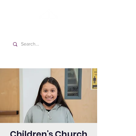
Washington Español Bilingüe
Iglesia Adventista del Séptimo Día
Children's Church