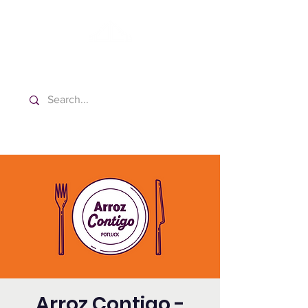
Washington Español Bilingüe
Iglesia Adventista del Séptimo Día
Arroz Contigo -