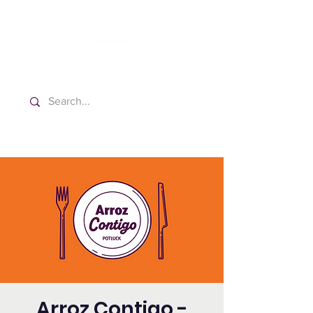
Washington Español Bilingüe
Iglesia Adventista del Séptimo Día
Arroz Contigo -