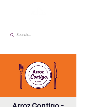
Washington Español Bilingüe
Iglesia Adventista del Séptimo Día
Arroz Contigo -