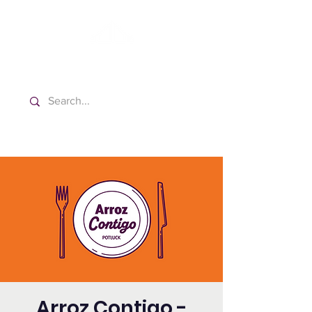
Washington Español Bilingüe
Iglesia Adventista del Séptimo Día
Arroz Contigo -