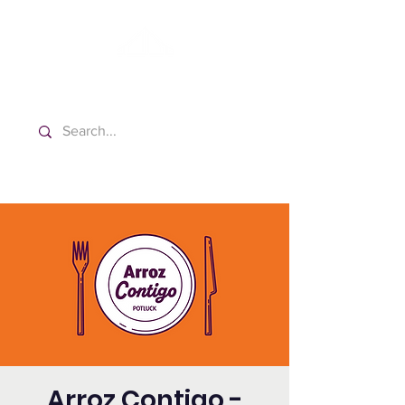
Washington Español Bilingüe
Iglesia Adventista del Séptimo Día
Arroz Contigo -