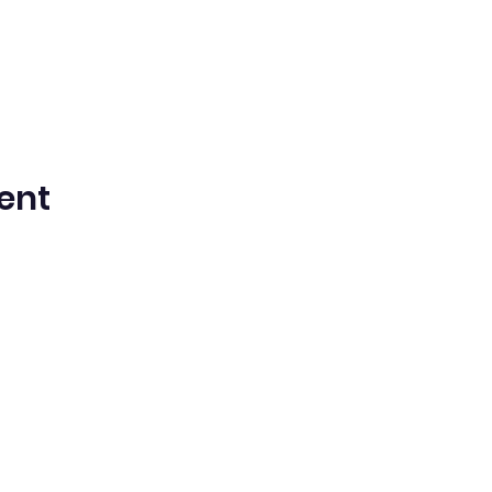
ent
ntista del Séptimo Día bilingüe en espa
Washington Iglesia
Office@waspsda.org