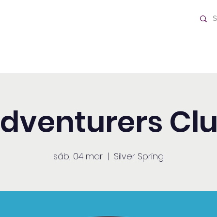
o Día
Home
dventurers Cl
sáb, 04 mar
  |  
Silver Spring