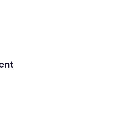
ent
ntista del Séptimo Día bilingüe en espa
Washington Iglesia