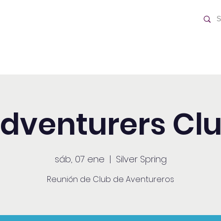
o Día
Home
dventurers Cl
sáb, 07 ene
  |  
Silver Spring
Reunión de Club de Aventureros