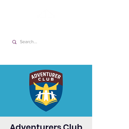
Washington Español Bilingüe
Iglesia Adventista del Séptimo Día
Adventurers Club