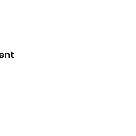
ent
ntista del Séptimo Día bilingüe en espa
Washington Iglesia
Office@waspsda.org