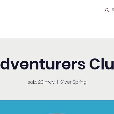
o Día
Home
dventurers Cl
sáb, 20 may
  |  
Silver Spring