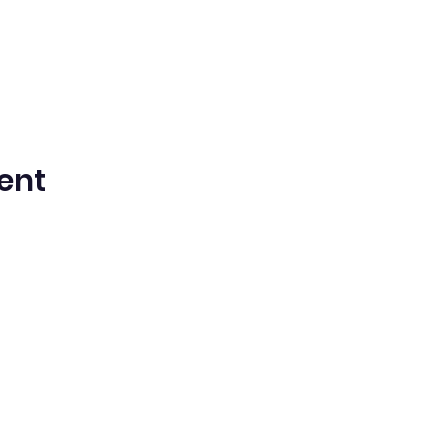
ent
ntista del Séptimo Día bilingüe en espa
Washington Iglesia
Office@waspsda.org