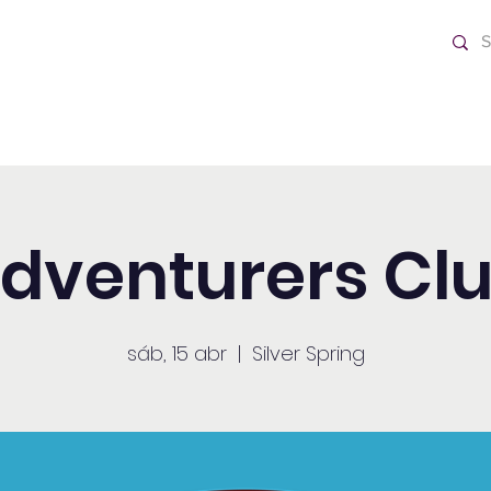
o Día
Home
dventurers Cl
sáb, 15 abr
  |  
Silver Spring