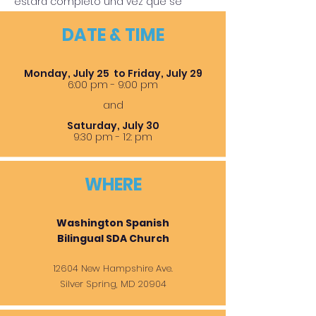
estará completo una vez que se
reciba el pago.
DATE & TIME
Si tiene alguna pregunta,
comuníquese con Rosangela, Leydin
Monday, July 25 to Friday, July 29
6:00 pm - 9:00 pm
o Loida
and
Saturday, July 30
9:30 pm - 12: pm
WHERE
Washington Spanish
Bilingual SDA Church
12604 New Hampshire Ave.
Silver Spring, MD 20904