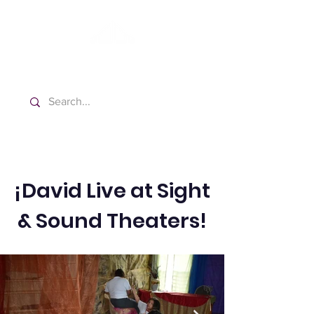
Washington Español Bilingüe
Iglesia Adventista del Séptimo Día
¡David Live at Sight
& Sound Theaters!